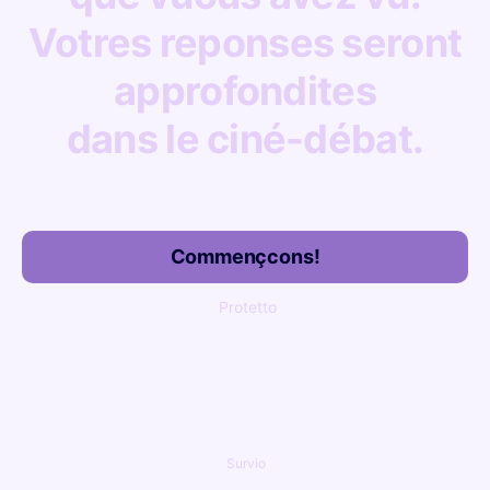
Votres reponses seront
approfondites
dans le ciné-débat.
Commençcons!
Protetto
Survio