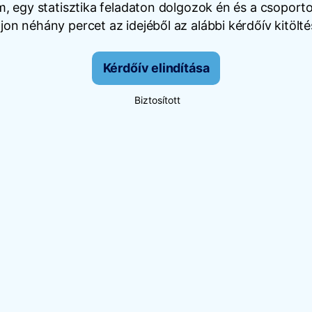
, egy statisztika feladaton dolgozok én és a csopor
jon néhány percet az idejéből az alábbi kérdőív kitölté
Kérdőív elindítása
Biztosított