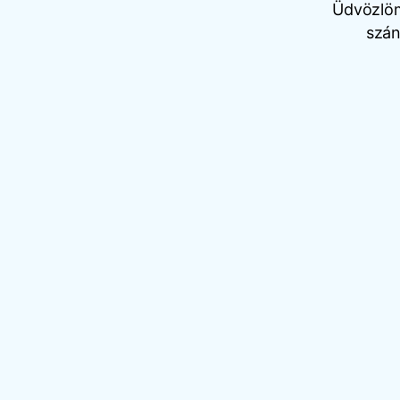
Üdvözlöm
szán