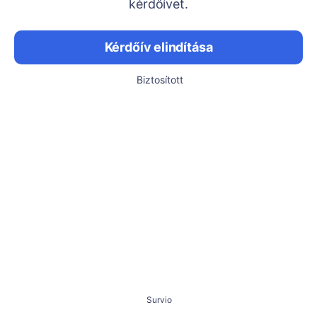
kérdőívet.
Kérdőív elindítása
Biztosított
Survio