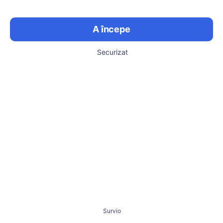
A începe
Securizat
Survio