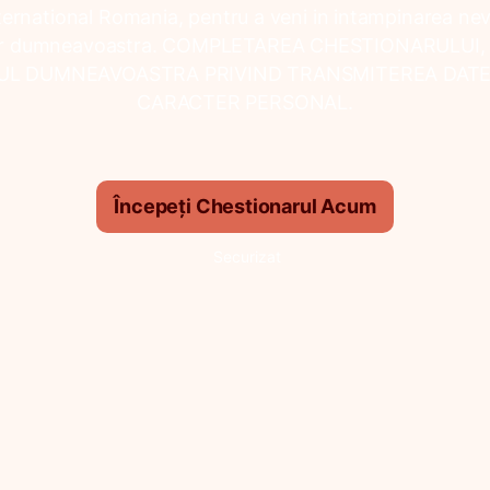
ternational Romania, pentru a veni in intampinarea nevo
lor dumneavoastra. COMPLETAREA CHESTIONARULUI,
L DUMNEAVOASTRA PRIVIND TRANSMITEREA DAT
CARACTER PERSONAL.
Începeți Chestionarul Acum
Securizat