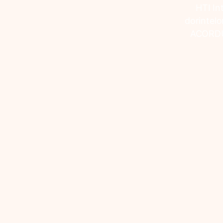
HTI In
dorinte
ACORDU