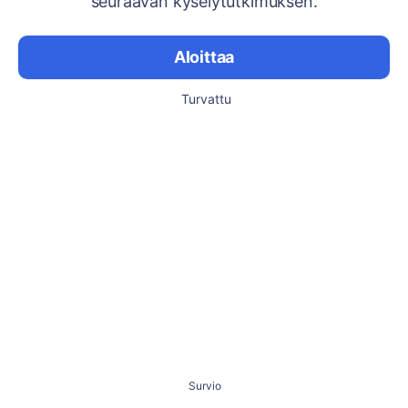
seuraavan kyselytutkimuksen.
Aloittaa
Turvattu
Survio