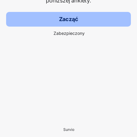
poniższej ankiety.
Zacząć
Zabezpieczony
Survio