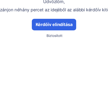
Üdvözlöm,
ánjon néhány percet az idejéből az alábbi kérdőív kit
Kérdőív elindítása
Biztosított