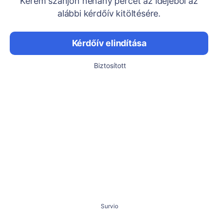
Kérem szánjon néhány percet az idejéből az
alábbi kérdőív kitöltésére.
Kérdőív elindítása
Biztosított
Survio