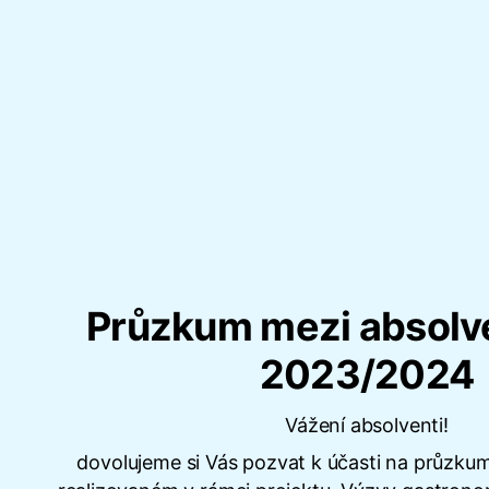
Průzkum mezi absolve
2023/2024
Vážení absolventi!
dovolujeme si Vás pozvat k účasti na průzku