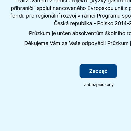
realizovaném v rámci projektu „Výzvy gastron
příhraničí“ spolufinancovaného Evropskou unií z
fondu pro regionální rozvoj v rámci Programu s
Česká republika - Polsko 2014-
Průzkum je určen absolventům školního r
Děkujeme Vám za Vaše odpovědi! Průzkum j
Zacząć
Zabezpieczony