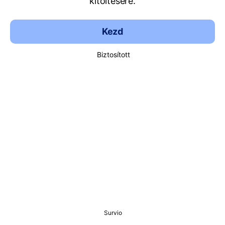
kitöltésére.
Kezd
Biztosított
Survio