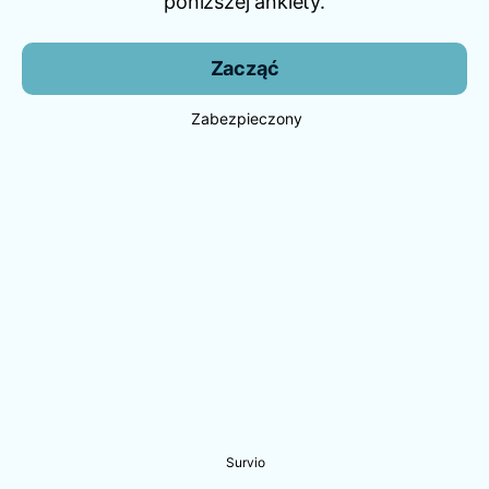
poniższej ankiety.
Zacząć
Zabezpieczony
Survio