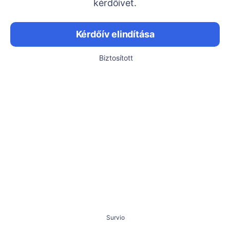
kérdőívet.
Kérdőív elindítása
Biztosított
Survio