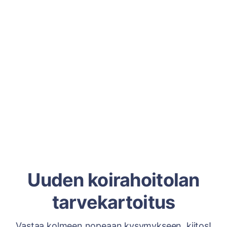
Uuden koirahoitolan
tarvekartoitus
Vastaa kolmeen nopeaan kysymykseen, kiitos!