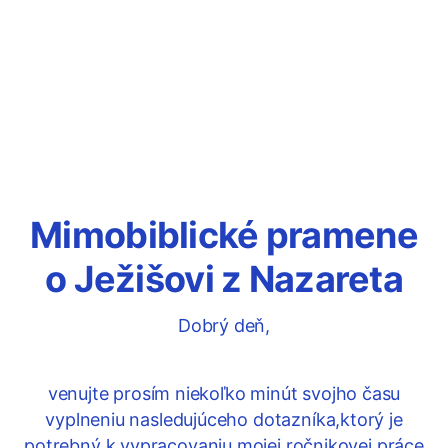
Mimobiblické pramene
o Ježišovi z Nazareta
Dobrý deň,
venujte prosím niekoľko minút svojho času
vyplneniu nasledujúceho dotazníka,ktorý je
potrebný k vypracovaniu mojej ročnikovej práce