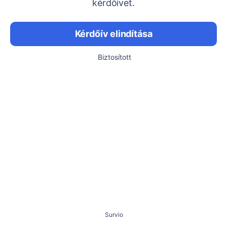
kérdőívet.
Kérdőív elindítása
Biztosított
Survio