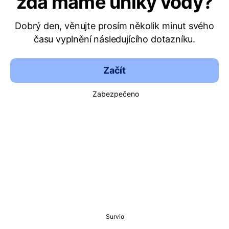
zda máme úniky vody?
Dobrý den, věnujte prosím několik minut svého
času vyplnění následujícího dotazníku.
Začít
Zabezpečeno
Survio