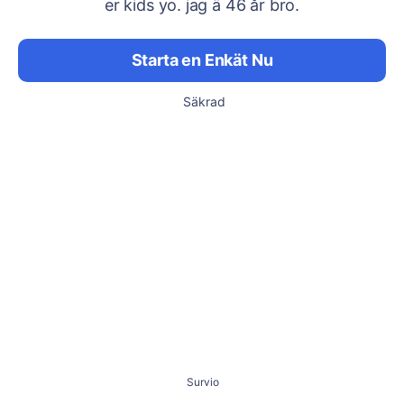
er kids yo. jag ä 46 år bro.
Starta en Enkät Nu
Säkrad
Survio