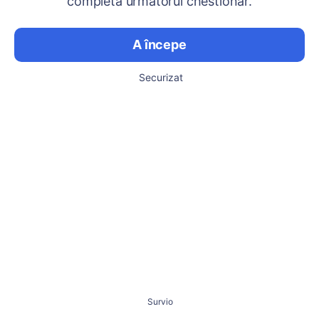
completa următorul chestionar.
A începe
Securizat
Survio