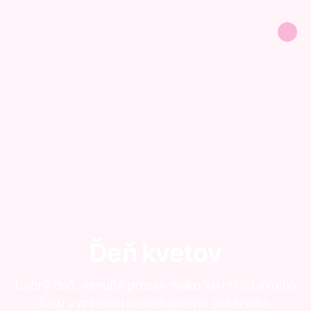
Ďeň kvetov
Dobrý deň, venujte prosím niekoľko minút svojho
času vyplneniu nasledujúceho dotazníka.