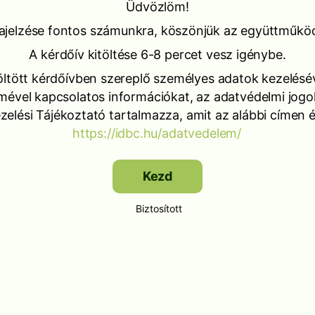
Üdvözlöm!
ajelzése fontos számunkra, köszönjük az együttműkö
A kérdőív kitöltése 6-8 percet vesz igénybe.
öltött kérdőívben szereplő személyes adatok kezelésé
mével kapcsolatos információkat, az adatvédelmi jogo
elési Tájékoztató tartalmazza, amit az alábbi címen é
https://idbc.hu/adatvedelem/
Kezd
Biztosított