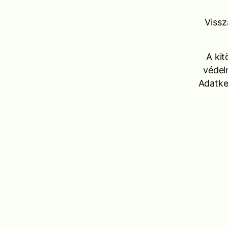
Vissz
A kit
védel
Adatkez