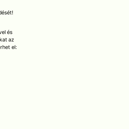
dését!
vel és
kat az
rhet el: