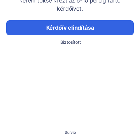
kérem töltse ki ezt az 5-10 percig tartó
kérdőívet.
Kérdőív elindítása
Biztosított
Survio