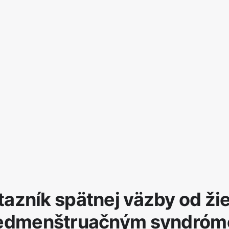
tazník spätnej väzby od žie
edmenštruačným syndró