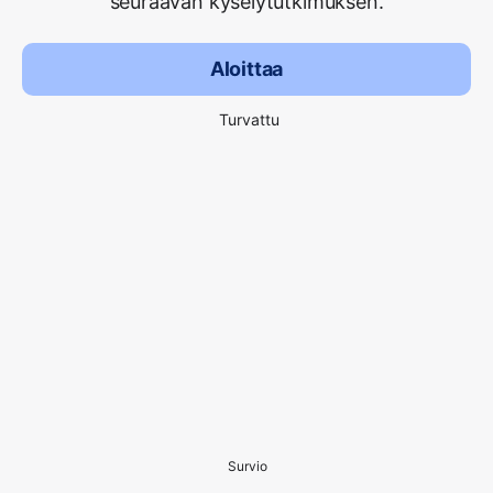
seuraavan kyselytutkimuksen.
Aloittaa
Turvattu
Survio