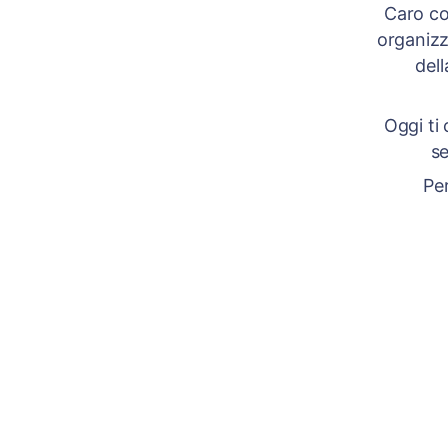
Caro col
organizz
del
Oggi ti
se
Per