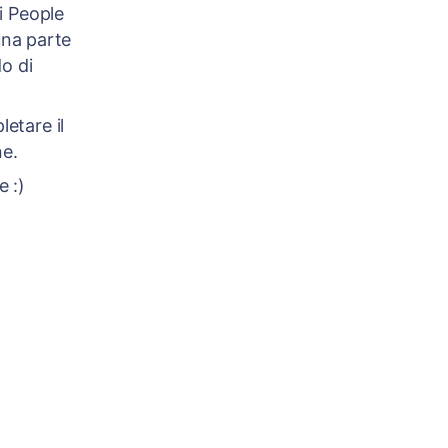
di People
una parte
o di
etare il
ne.
e :)