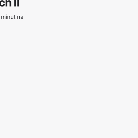
h II
 minut na