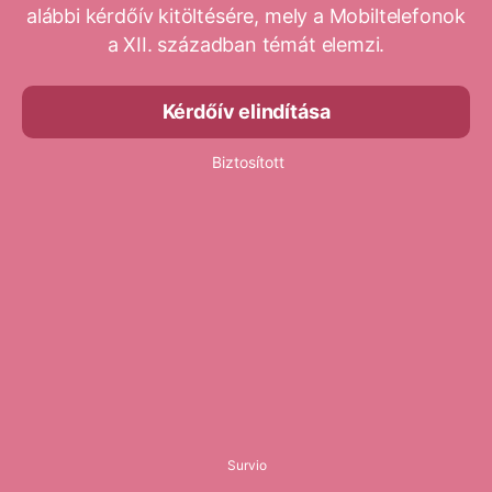
alábbi kérdőív kitöltésére, mely a Mobiltelefonok
a XII. században témát elemzi.
Kérdőív elindítása
Biztosított
Survio