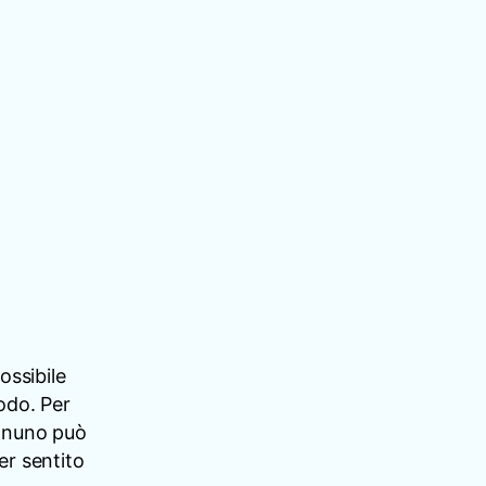
ossibile
modo. Per
ognuno può
er sentito