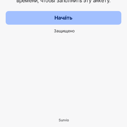
времени, чтобы заполнить эту анкету.
Нача́ть
Защищено
Survio