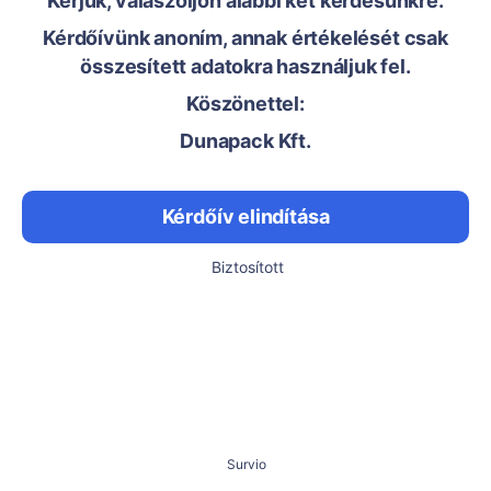
Kérjük, válaszoljon alábbi két kérdésünkre.
Kérdőívünk anoním, annak értékelését csak
összesített adatokra használjuk fel.
Köszönettel:
Dunapack Kft.
Kérdőív elindítása
Biztosított
Survio