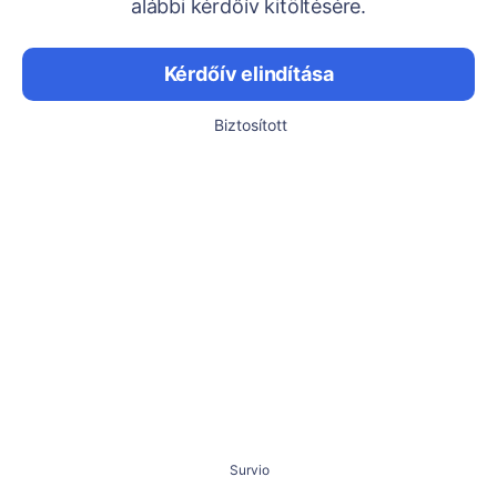
alábbi kérdőív kitöltésére.
Kérdőív elindítása
Biztosított
Survio