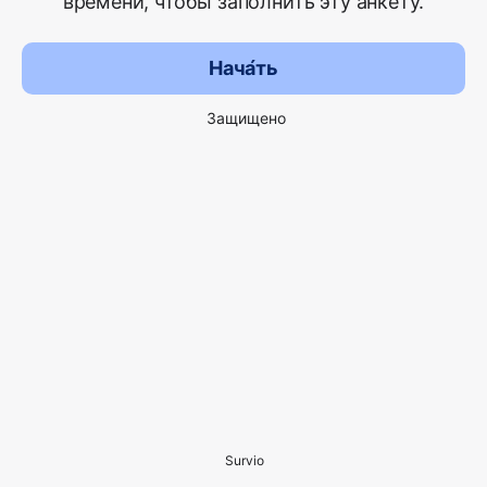
времени, чтобы заполнить эту анкету.
Нача́ть
Защищено
Survio