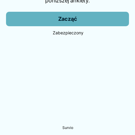
poniższej ankiety.
Zacząć
Zabezpieczony
Survio