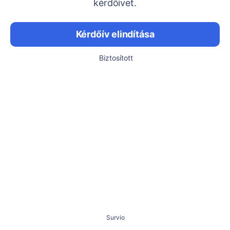
kérdőívet.
Kérdőív elindítása
Biztosított
Survio