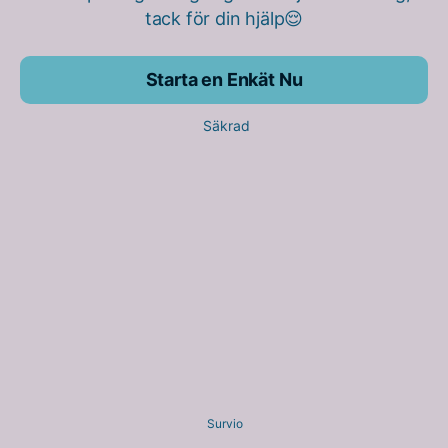
tack för din hjälp😌
Starta en Enkät Nu
Säkrad
Survio