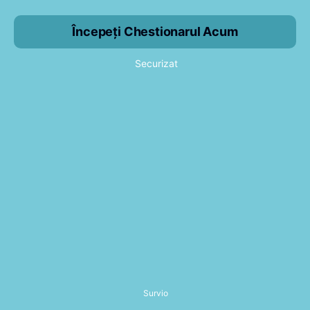
Începeți Chestionarul Acum
Securizat
Survio