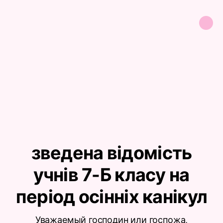
зведена відомість
учнів 7-Б класу на
період осінніх канікул
Уважаемый господин или госпожа,