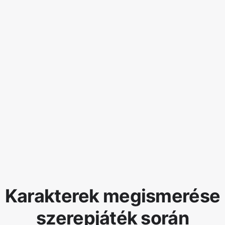
Karakterek megismerése
szerepjáték során