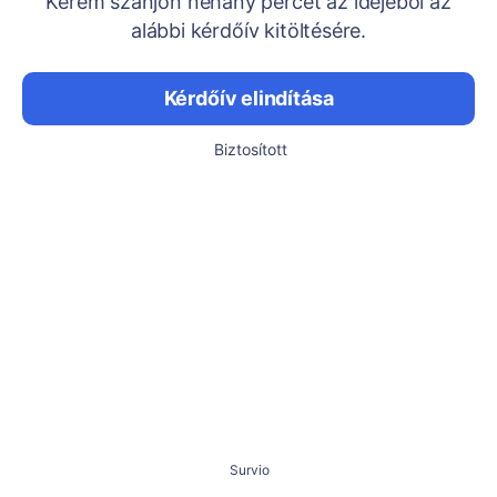
Kérem szánjon néhány percet az idejéből az
alábbi kérdőív kitöltésére.
Kérdőív elindítása
Biztosított
Survio