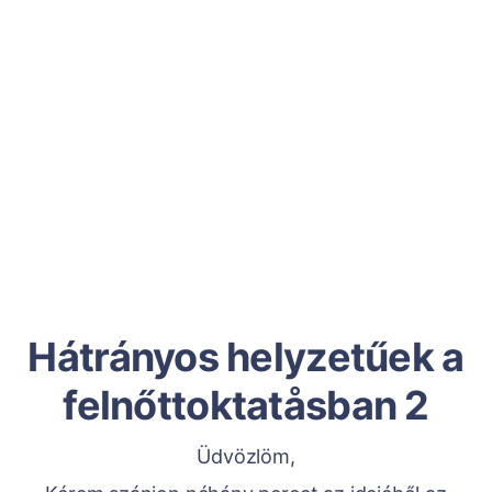
Hátrányos helyzetűek a
felnőttoktatåsban 2
Üdvözlöm,