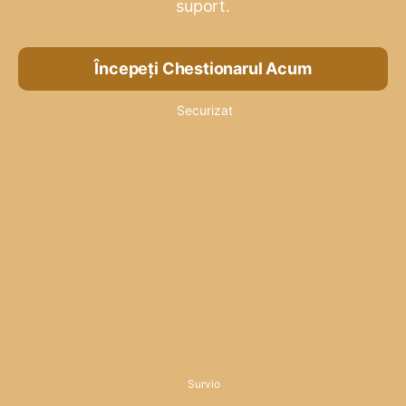
suport.
Începeți Chestionarul Acum
Securizat
Survio