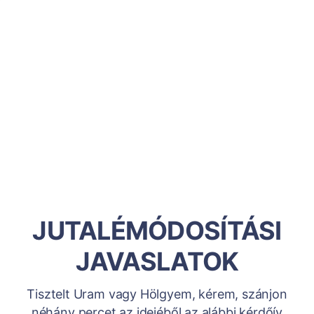
JUTALÉMÓDOSÍTÁSI
JAVASLATOK
Tisztelt Uram vagy Hölgyem, kérem, szánjon
néhány percet az idejéből az alábbi kérdőív