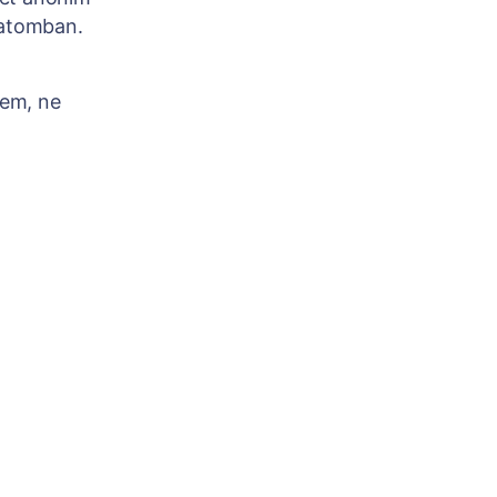
zatomban.
lem, ne