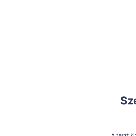
Sz
A teszt k