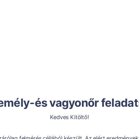
emély-és vagyonőr feladat
Kedves Kitöltő!
izárólag felmérés céljából készült. Az elért eredménye