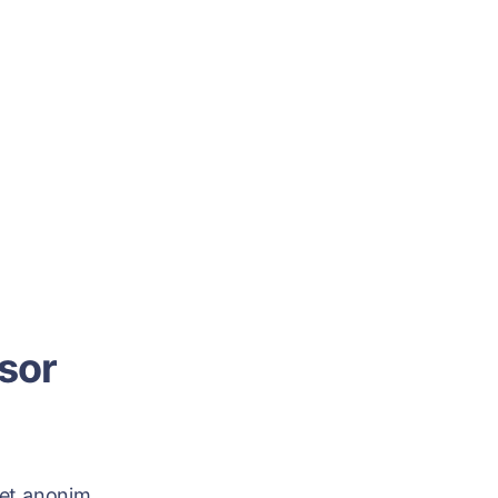
sor
ket anonim