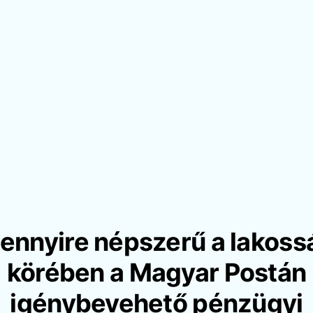
ennyire népszerű a lakoss
körében a Magyar Postán
igénybevehető pénzügyi