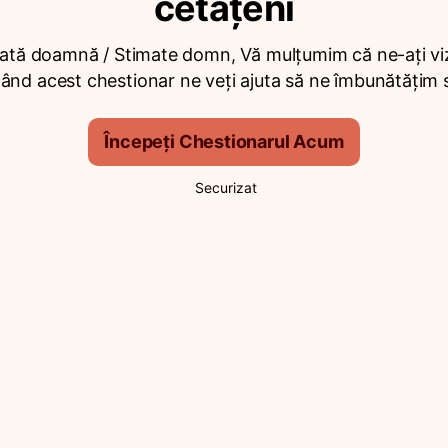
cetățeni
ată doamnă / Stimate domn, Vă mulțumim că ne-ați viz
nd acest chestionar ne veți ajuta să ne îmbunătățim se
Începeți Chestionarul Acum
Securizat