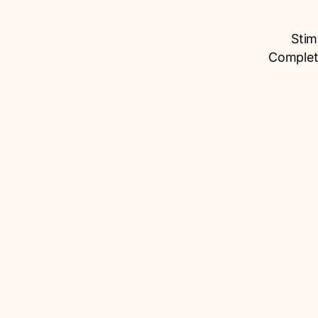
Stim
Completâ