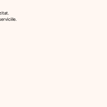
itat.
rviciile.