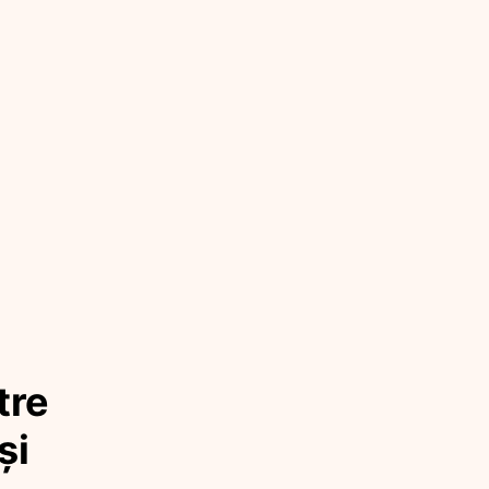
tre
și