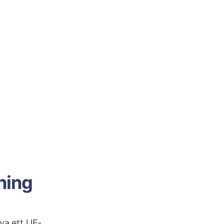
ning
iva ett UF-