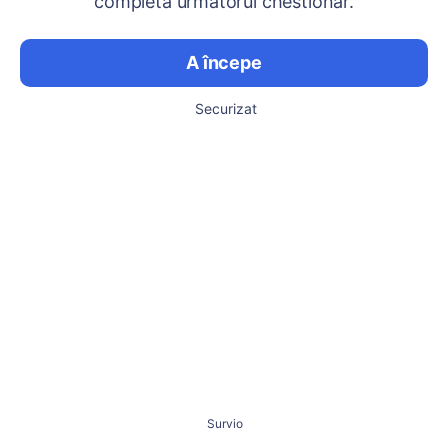
completa următorul chestionar.
A începe
Securizat
Survio