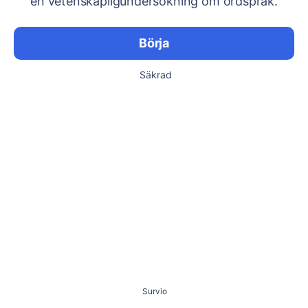
en vetenskapligundersökning om ordspråk.
Börja
Säkrad
Survio