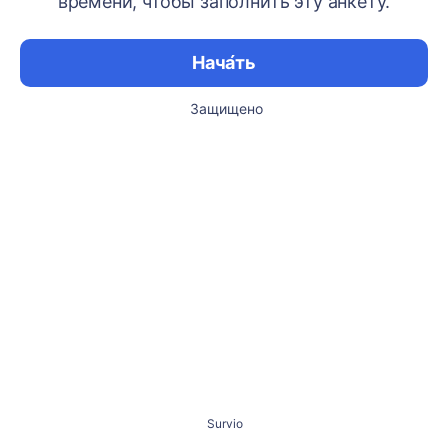
времени, чтобы заполнить эту анкету.
Нача́ть
Защищено
Survio