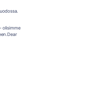
 muodossa.
– olisimme
seen.Dear