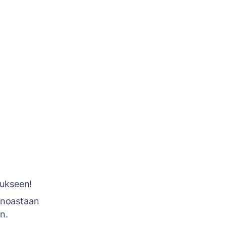
mukseen!
ainoastaan
n.