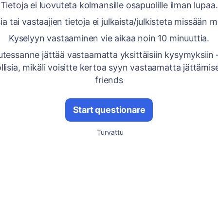
Tietoja ei luovuteta kolmansille osapuolille ilman lupaa.
a tai vastaajien tietoja ei julkaista/julkisteta missään
Kyselyyn vastaaminen vie aikaa noin 10 minuuttia.
lutessanne jättää vastaamatta yksittäisiin kysymyksiin 
tollisia, mikäli voisitte kertoa syyn vastaamatta jättämi
friends
Start questionare
Turvattu