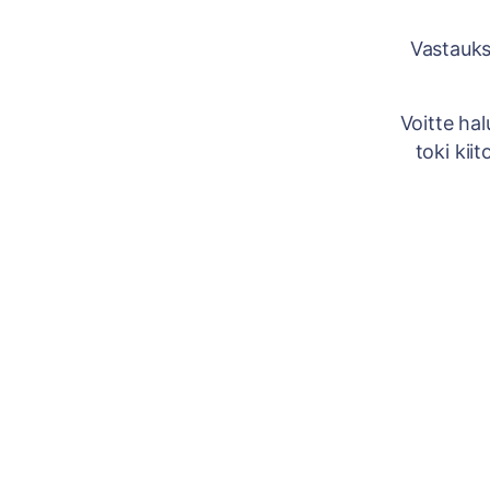
Vastauksi
Voitte ha
toki kii