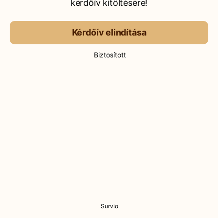
kérdőív kitöltésére!
Kérdőív elindítása
Biztosított
Survio